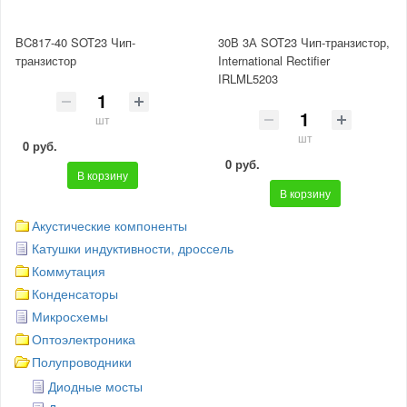
BC817-40 SOT23 Чип-
30В 3А SOT23 Чип-транзистор,
транзистор
International Rectifier
IRLML5203
шт
шт
0 руб.
0 руб.
В корзину
В корзину
Акустические компоненты
Катушки индуктивности, дроссель
Коммутация
Конденсаторы
Микросхемы
Оптоэлектроника
Полупроводники
Диодные мосты